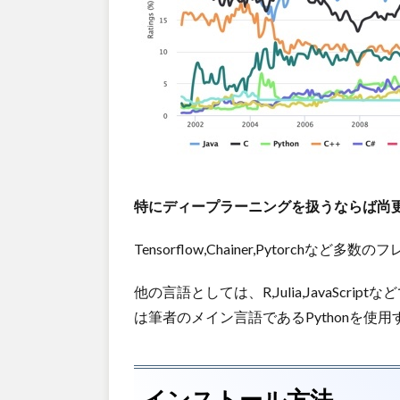
特にディープラーニングを扱うならば尚更P
Tensorflow,Chainer,Pytor
他の言語としては、R,Julia,JavaSc
は筆者のメイン言語であるPythonを使
インストール方法