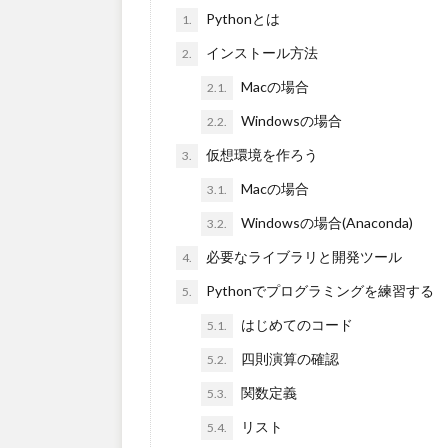
Pythonとは
1.
インストール方法
2.
Macの場合
2.1.
Windowsの場合
2.2.
仮想環境を作ろう
3.
Macの場合
3.1.
Windowsの場合(Anaconda)
3.2.
必要なライブラリと開発ツール
4.
Pythonでプログラミングを練習する
5.
はじめてのコード
5.1.
四則演算の確認
5.2.
関数定義
5.3.
リスト
5.4.