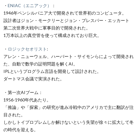
・
ENIAC（エニアック）
：
1946年ペンシルバニア大で開発されて世界初のコンピュータ。
設計者はジョン・モークリーとジョン・プレスパー・エッカート
第二次世界大戦中に軍事目的で開発された。
1万本以上の真空管を使って構成されており巨大。
・
ロジックセオリスト
:
アレン・ニューウェル、ハーバート・サイモンらによって開発され
た、自動で数学の証明問題を解くAI。
IPLというプログラム言語を開発して設計された。
ダートマス会議で実演された。
・第一次AIブーム：
1956-1960年代あたり。
「推論」や「探索」の研究が進み冷戦中のアメリカで主に翻訳が注
目された。
しかしトイプロブレムしか解けないという失望が徐々に拡大して冬
の時代を迎える。