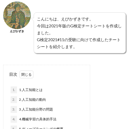
こんにちは、えびかずきです。
今回は2021年版のG検定チートシートを作成し
えびかずき
ました。
G検定2021#11の受験に向けて作成したチート
シートを紹介します。
目次
1.
1.人工知能とは
2.
2.人工知能の動向
3.
3.人工知能分野の問題
4.
4.機械学習の具体的手法
5.
5.ディープラーニングの概要