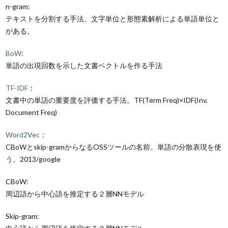
n-gram:
テキストを分割する手法。文字単位と形態素解析による単語単位と
がある。
BoW
:
単語の出現回数を示した文書ベクトルを作る手法
TF-IDF
：
文書中の単語の重要度を評価する手法。TF(Term Freq)×IDF(Inv.
Document Freq)
Word2Vec
：
CBoWとskip-gramからなるOSSツールの名前。単語の分散表現を使
う。2013/google
CBoW:
周辺語から中心語を推定する２層NNモデル
Skip-gram: