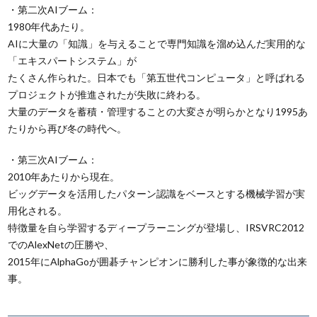
・第二次AIブーム：
1980年代あたり。
AIに大量の「知識」を与えることで専門知識を溜め込んだ実用的な
「エキスパートシステム」が
たくさん作られた。日本でも「第五世代コンピュータ」と呼ばれる
プロジェクトが推進されたが失敗に終わる。
大量のデータを蓄積・管理することの大変さが明らかとなり1995あ
たりから再び冬の時代へ。
・第三次AIブーム：
2010年あたりから現在。
ビッグデータを活用したパターン認識をベースとする機械学習が実
用化される。
特徴量を自ら学習するディープラーニングが登場し、IRSVRC2012
でのAlexNetの圧勝や、
2015年にAlphaGoが囲碁チャンピオンに勝利した事が象徴的な出来
事。