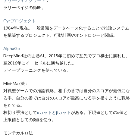
テリーウィノグラード
：
ラリーペイジの師匠。
Cycプロジェクト
：
1984年~現在。一般常識をデータベース化することで推論システム
を構築するプロジェクト。行動計画やオントロジーと関係。
AlphaGo
：
DeepMind社の囲碁AI。2015年に初めて互先でプロ棋士に勝利し、
翌2016年にイ・セドルに勝ち越した。
ディープラーニングを使っている。
Mini-Max法：
対戦型ゲームでの推論戦略。相手の番では自分のスコアが最低にな
る手、自分の番では自分のスコアが最高になる手を指すように戦略
をたてる。
枝切り手法として
αカットとβカット
がある。下現値としてのα値と
上限値としてのβ値を使う。
モンテカルロ法：