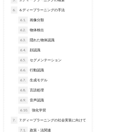
6.
6.ディープラーニングの手法
6.1.
画像分類
6.2.
物体検出
6.3.
隠れた物体認識
6.4.
顔認識
6.5.
セグメンテーション
6.6.
行動認識
6.7.
生成モデル
6.8.
言語処理
6.9.
音声認識
6.10.
強化学習
7.
7.ディープラーニングの社会実装に向けて
7.1.
政策・法関連