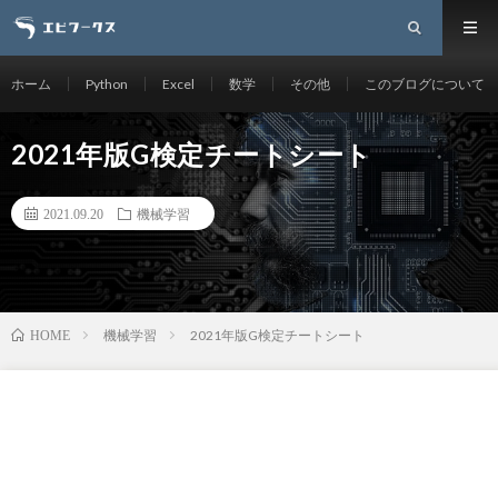
ホーム
Python
Excel
数学
その他
このブログについて
2021年版G検定チートシート
2021.09.20
機械学習
機械学習
2021年版G検定チートシート
HOME