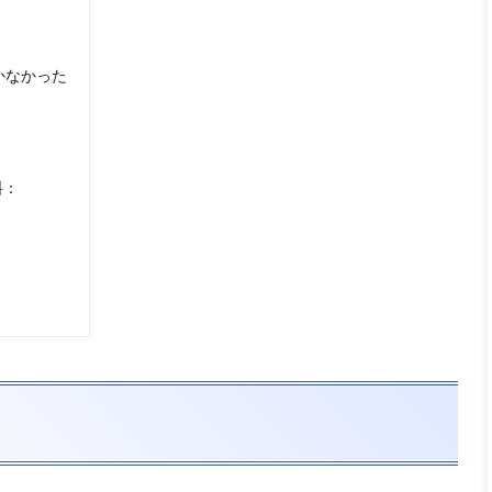
かなかった
料：