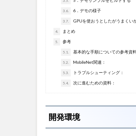
5．デモサンプルをビルドする
3.5.
6．デモの様子
3.6.
GPUを使おうとしたがうまくい
3.7.
まとめ
4.
参考
5.
基本的な手順についての参考資
5.1.
MobileNet関連：
5.2.
トラブルシューティング：
5.3.
次に進むための資料：
5.4.
開発環境