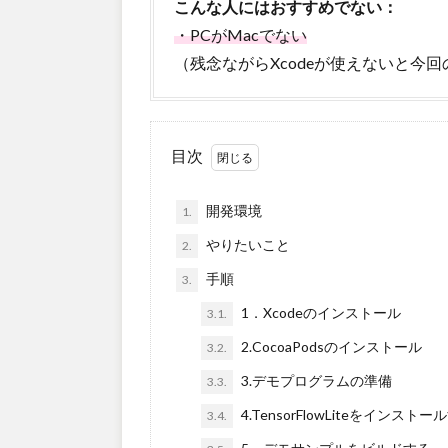
こんな人にはおすすめでない：
・PCがMacでない
（残念ながらXcodeが使えないと今
目次
開発環境
1.
やりたいこと
2.
手順
3.
1．Xcodeのインストール
3.1.
2.CocoaPodsのインストール
3.2.
3.デモプログラムの準備
3.3.
4.TensorFlowLiteをインストー
3.4.