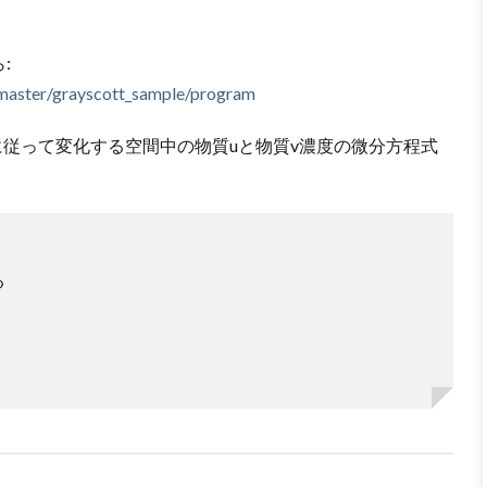
:
/master/grayscott_sample/program
ールに従って変化する空間中の物質uと物質v濃度の微分方程式
る