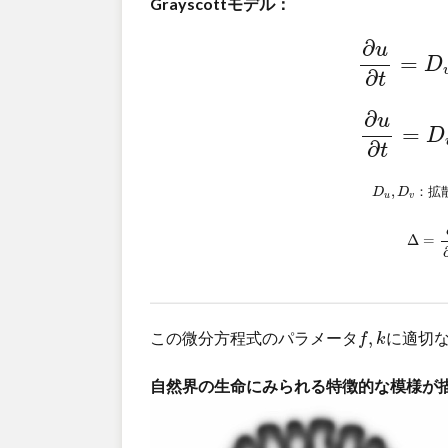
Grayscottモデル：
∂
u
∂
t
=
D
u
∂
u
=
D
∂
t
∂
u
∂
t
=
D
v
∂
u
=
D
∂
t
D
u
,
D
v
,
：拡
D
D
u
v
Δ
=
∂
2
Δ
=
f
,
k
この微分方程式のパラメータ
,
に適切
f
k
自然界の生命にみられる特徴的な模様が