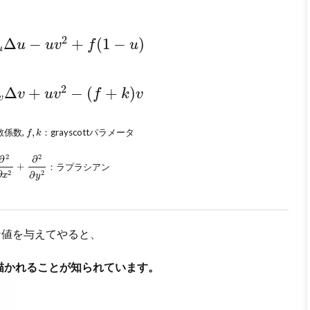
Δ
u
−
u
v
2
+
f
(
1
−
u
)
2
Δ
−
+
(
1
−
)
u
u
v
f
u
u
Δ
v
+
u
v
2
−
(
f
+
k
)
v
2
Δ
+
−
(
+
)
v
u
v
f
k
v
v
f
,
k
散係数,
,
：grayscottパラメータ
f
k
∂
x
2
+
∂
2
∂
y
2
2
2
∂
∂
+
：ラプラシアン
2
∂
2
∂
x
y
な値を与えてやると、
描かれることが知られています。