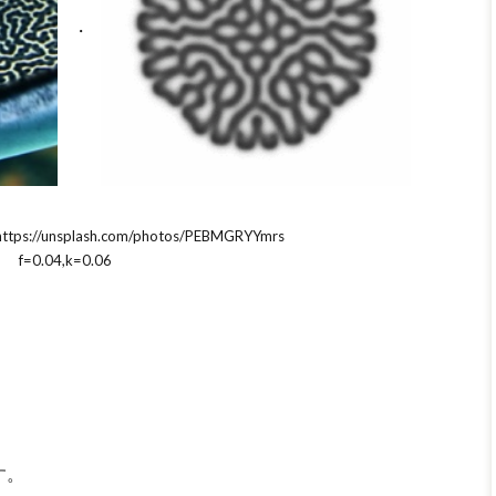
//unsplash.com/photos/PEBMGRYYmrs
f=0.04,k=0.06
す。