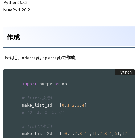
Python 3.7.3
NumPy 1.20.2
作成
listは[]、ndarrayはnp.array()で作成。
import
 numpy 
as
 np

# list(1次元)
make_list_1d = [
0
,
1
,
2
,
3
,
4
# [0, 1, 2, 3, 4]
# list(2次元)
make_list_2d = [[
0
,
1
,
2
,
3
,
4
],[
1
,
2
,
3
,
4
,
5
],[
2
,
3
,
4