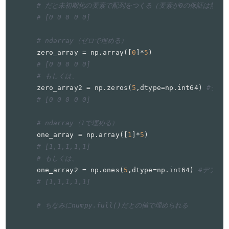
# だと未初期化の要素で配列をつくる（要素が0の保証は無い
# [0 0 0 0 0]
# ndarray（ゼロで埋める）
zero_array = np.array([
0
]*
5
# [0 0 0 0 0]
# もしくは、
zero_array2 = np.zeros(
5
,dtype=np.int64) 
#デフォ
# [0 0 0 0 0]
# ndarray（1で埋める）
one_array = np.array([
1
]*
5
# [1,1,1,1,1]
# もしくは、
one_array2 = np.ones(
5
,dtype=np.int64) 
#デフォルト
# [1,1,1,1,1]
# ちなみにnumpy.full()だとの値で埋められる