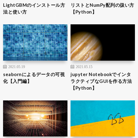
LightGBMのインストール方
リストとNumPy配列の扱い方
法と使い方
【Python】
2021.05.19
2021.05.15
seabornによるデータの可視
jupyter Notebookでインタ
化【入門編】
ラクティブなGUIを作る方法
【Python】