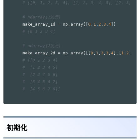
# [[0, 1, 2, 3, 4], [1, 2, 3, 4, 5], [2, 3, 4,
# ndarray(1次元)
make_array_1d = np.array([
0
,
1
,
2
,
3
,
4
# [0 1 2 3 4]
# ndarray(2次元)
make_array_2d = np.array([[
0
,
1
,
2
,
3
,
4
],[
1
,
2
,
3
,
4
# [[0 1 2 3 4]
#  [1 2 3 4 5]
#  [2 3 4 5 6]
#  [3 4 5 6 7]
#  [4 5 6 7 8]]
初期化