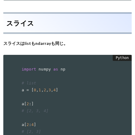
スライス
スライスはlistもndarrayも同じ。
import
 numpy 
as
 np

# list
a = [
0
,
1
,
2
,
3
,
4
]

a[
2
# [2, 3, 4]
a[
2
:
4
# [2, 3]