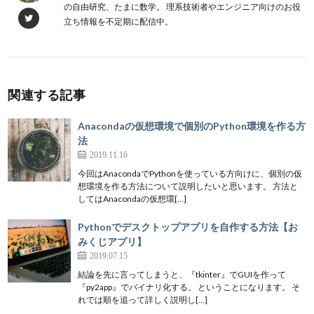
の自由研究、たまに数学。 理系技術者やエンジニア向けのお役
立ち情報を不定期に配信中。
関連する記事
Anacondaの仮想環境で個別のPython環境を作る方
法
2019.11.16
今回はAnacondaでPythonを使っている方向けに、個別の仮
想環境を作る方法について説明したいと思います。 方法と
してはAnacondaの仮想環[…]
Pythonでデスクトップアプリを自作する方法【お
みくじアプリ】
2019.07.15
結論を先に言ってしまうと、『tkinter』でGUIを作って
『py2app』でバイナリ化する。 ということになります。 そ
れでは順を追って詳しく説明し[…]