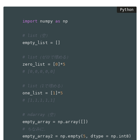
import
 numpy 
as
 np

# list（空）
empty_list = []

# list（ゼロで埋める）
zero_list = [
0
]*
5
# [0,0,0,0,0]
# list（1で埋める）
one_list = [
1
]*
5
# [1,1,1,1,1]
# ndarray（空）
# ちなみに、
empty_array2 = np.empty(
5