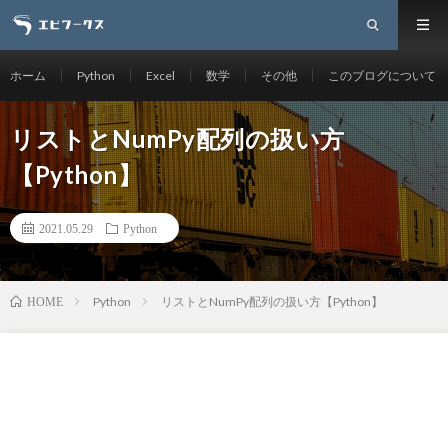
ホーム
Python
Excel
数学
その他
このブログについて
リストとNumPy配列の扱い方
【Python】
2021.05.29
Python
Python
リストとNumPy配列の扱い方【Python】
HOME