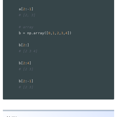
a[
2
:-
1
# [2, 3]
# array
b = np.array([
0
,
1
,
2
,
3
,
4
])

b[
2
# [2 3 4]
b[
2
:
4
# [2 3]
b[
2
:-
1
# [2 3]