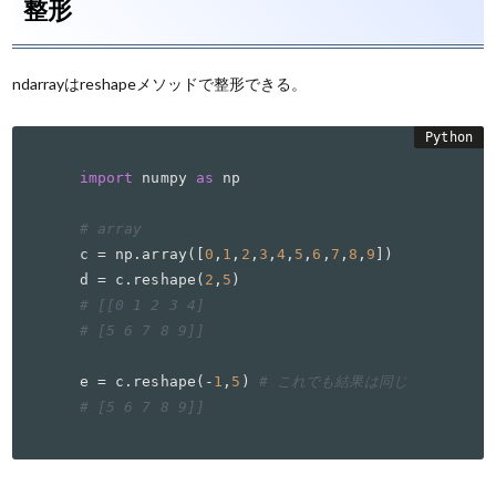
整形
ndarrayはreshapeメソッドで整形できる。
import
 numpy 
as
 np

# array
c = np.array([
0
,
1
,
2
,
3
,
4
,
5
,
6
,
7
,
8
,
9
])

d = c.reshape(
2
,
5
# [[0 1 2 3 4]
# [5 6 7 8 9]]
e = c.reshape(-
1
,
5
) 
# これでも結果は同じ
# [5 6 7 8 9]]