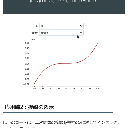
    plt.plot(x, x**n, color=color)
応用編2：接線の図示
以下のコードは、二次関数の接線を横軸のxに対してインタラクテ