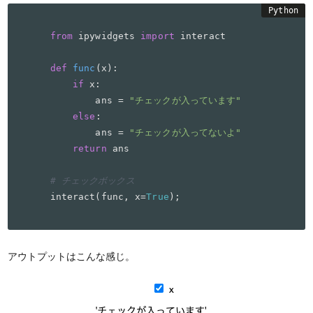
from
 ipywidgets 
import
 interact

def
func
(
x
):

if
 x:

        ans = 
"チェックが入っています"
else
:

        ans = 
"チェックが入ってないよ"
return
 ans

# チェックボックス
interact(func, x=
True
);
アウトプットはこんな感じ。