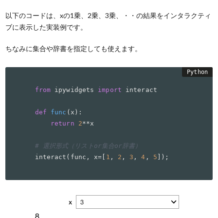
以下のコードは、xの1乗、2乗、3乗、・・の結果をインタラクティ
ブに表示した実装例です。
ちなみに集合や辞書を指定しても使えます。
from
 ipywidgets 
import
 interact

def
func
(
x
):

return
2
**x

# 選択形式（リストor集合or辞書）
interact(func, x=[
1
, 
2
, 
3
, 
4
, 
5
]);