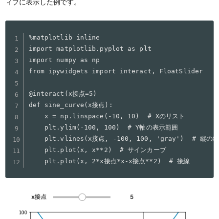
ィブに表示した例です。
%matplotlib inline

import matplotlib.pyplot as plt

import numpy as np

from ipywidgets import interact, FloatSlider

@interact(x接点=5)

def sine_curve(x接点):

    x = np.linspace(-10, 10)  # Xのリスト

    plt.ylim(-100, 100)  # Y軸の表示範囲

    plt.vlines(x接点, -100, 100, 'gray')  # 縦の線
    plt.plot(x, x**2)  # サインカーブ

    plt.plot(x, 2*x接点*x-x接点**2)  # 接線