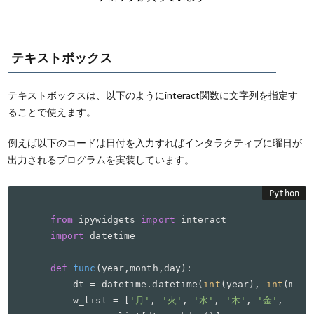
テキストボックス
テキストボックスは、以下のようにinteract関数に文字列を指定す
ることで使えます。
例えば以下のコードは日付を入力すればインタラクティブに曜日が
出力されるプログラムを実装しています。
from
 ipywidgets 
import
import
 datetime

def
func
(
year,month,day
):

    dt = datetime.datetime(
int
(year), 
int
(mont
    w_list = [
'月'
, 
'火'
, 
'水'
, 
'木'
, 
'金'
, 
'土'