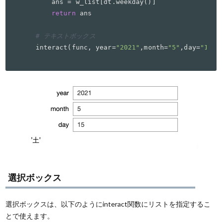
    ans = w_list[dt.weekday()]

return
 ans

# テキストボックス
interact(func, year=
"2021"
,month=
"5"
,day=
"15"
)
選択ボックス
選択ボックスは、以下のようにinteract関数にリストを指定するこ
とで使えます。