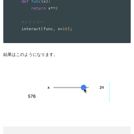
def
func
(
x
):

return
 x**
2
#スライダー
interact(func, x=
10
);
結果はこのようになります。