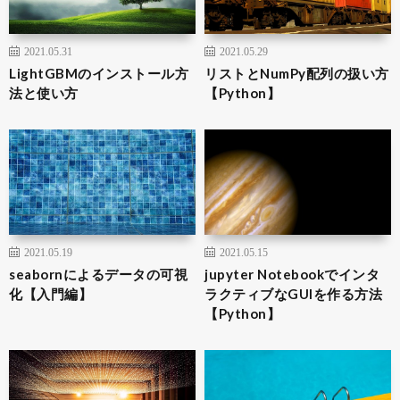
2021.05.31
2021.05.29
LightGBMのインストール方
リストとNumPy配列の扱い方
法と使い方
【Python】
2021.05.19
2021.05.15
seabornによるデータの可視
jupyter Notebookでインタ
化【入門編】
ラクティブなGUIを作る方法
【Python】