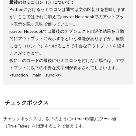
最後のセミコロン（;）について：
Pythonにおけるセミコロンは通常は文の区切りを意味します
が、ここではそれに加えてjupyter Notebookでのアウトプッ
ト表示を隠す意味で使っています。
jupyter Notebookでは最後のオブジェクトの評価結果を自動
的にアウトプットに表示するという機能がありますが、最後
にセミコロン（;）をつけることで不要なアウトプットを隠す
ことができます。
仮に上のコードの最後にセミコロンを付けない場合は、アウ
トプットに以下の不要な文字列が表示されてしまいます。
<function __main__.func(x)>
チェックボックス
チェックボックスは、以下のようにinteract関数にブール値
（True,False）を指定することで使えます。