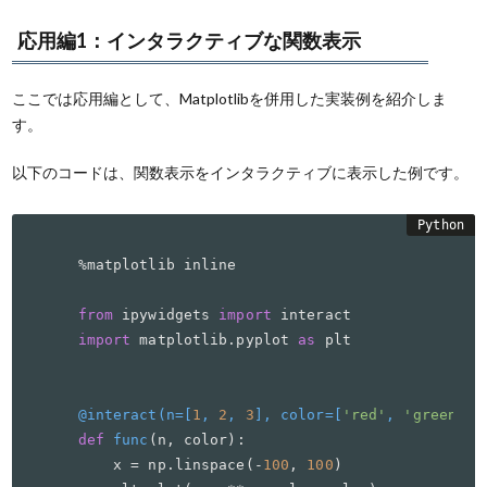
応用編1：インタラクティブな関数表示
ここでは応用編として、Matplotlibを併用した実装例を紹介しま
す。
以下のコードは、関数表示をインタラクティブに表示した例です。
%matplotlib inline

from
 ipywidgets 
import
import
 matplotlib.pyplot 
as
 plt

@interact(
n=[
1
, 
2
, 
3
], color=[
'red'
, 
'green'
, 
def
func
(
n, color
):

    x = np.linspace(-
100
, 
100
)
