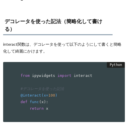
デコレータを使った記法（簡略化して書け
る）
interact関数は、デコレータを使って以下のようにして書くと簡略
化して綺麗にかけます。
from
 ipywidgets 
import
 interact

#デコレータを使った記法
@interact(
x=
100
)
def
func
(
x
):

return
 x