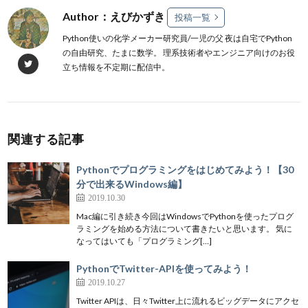
Author：えびかずき
投稿一覧
Python使いの化学メーカー研究員/一児の父 夜は自宅でPython
の自由研究、たまに数学。 理系技術者やエンジニア向けのお役
立ち情報を不定期に配信中。
関連する記事
Pythonでプログラミングをはじめてみよう！【30
分で出来るWindows編】
2019.10.30
Mac編に引き続き今回はWindowsでPythonを使ったプログ
ラミングを始める方法について書きたいと思います。 気に
なってはいても「プログラミング[…]
PythonでTwitter-APIを使ってみよう！
2019.10.27
Twitter APIは、日々Twitter上に流れるビッグデータにアクセ