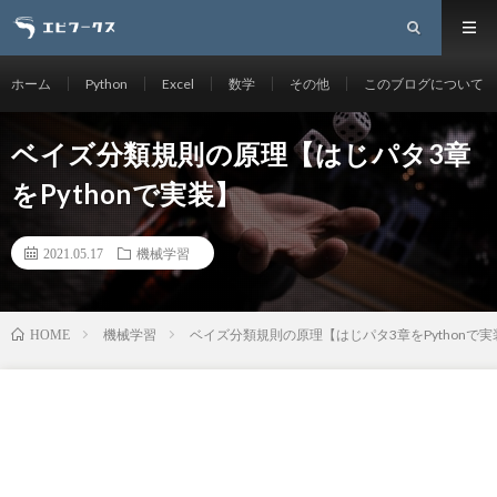
ホーム
Python
Excel
数学
その他
このブログについて
ベイズ分類規則の原理【はじパタ3章
をPythonで実装】
2021.05.17
機械学習
機械学習
ベイズ分類規則の原理【はじパタ3章をPythonで実
HOME