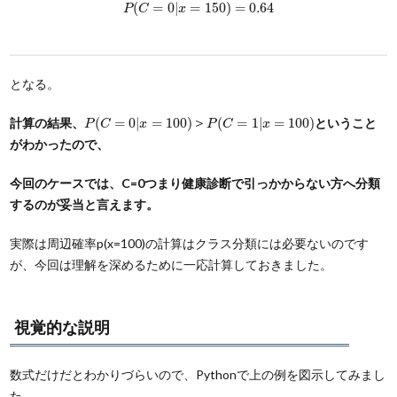
P
(
C
=
0
|
x
=
150
)
=
0.64
(
=
0
|
=
150
)
=
0.64
P
C
x
となる。
P
(
C
=
0
|
x
=
100
)
＞
P
(
C
=
1
|
x
=
100
)
計算の結果、
(
=
0
|
=
100
)
＞
(
=
1
|
=
100
)
ということ
P
C
x
P
C
x
がわかったので、
今回のケースでは、C=0つまり健康診断で引っかからない方へ分類
するのが妥当と言えます。
実際は周辺確率p(x=100)の計算はクラス分類には必要ないのです
が、今回は理解を深めるために一応計算しておきました。
視覚的な説明
数式だけだとわかりづらいので、Pythonで上の例を図示してみまし
た。