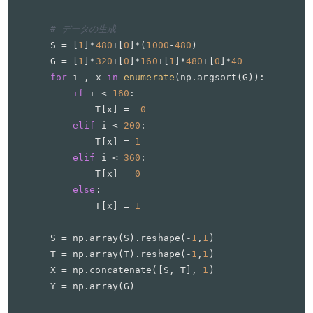
# データの生成
S = [
1
]*
480
+[
0
]*(
1000
-
480
)

G = [
1
]*
320
+[
0
]*
160
+[
1
]*
480
+[
0
]*
40
for
 i , x 
in
enumerate
(np.argsort(G)):

if
 i < 
160
:

        T[x] =  
0
elif
 i < 
200
:

        T[x] = 
1
elif
 i < 
360
:

        T[x] = 
0
else
:

        T[x] = 
1
S = np.array(S).reshape(-
1
,
1
)

T = np.array(T).reshape(-
1
,
1
)

X = np.concatenate([S, T], 
1
)

Y = np.array(G)
