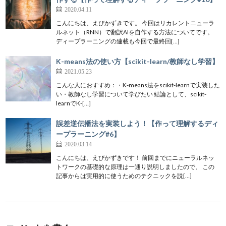
2020.04.11
こんにちは、えびかずきです。 今回はリカレントニューラ
ルネット（RNN）で翻訳AIを自作する方法についてです。
ディープラーニングの連載も今回で最終回[…]
K-means法の使い方【scikit-learn/教師なし学習】
2021.05.23
こんな人におすすめ：・K-means法をscikit-learnで実装した
い・教師なし学習について学びたい 結論として、scikit-
learnでK-[…]
誤差逆伝播法を実装しよう！【作って理解するディ
ープラーニング#6】
2020.03.14
こんにちは、えびかずきです！ 前回までにニューラルネッ
トワークの基礎的な原理は一通り説明しましたので、 この
記事からは実用的に使うためのテクニックを説[…]