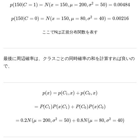
p
(
150
|
C
=
1
)
=
N
(
x
=
150
,
μ
=
200
,
σ
2
=
50
)
=
0.00484
2
(
150
|
=
1
)
=
(
=
150
,
=
200
,
=
50
)
=
0.00484
p
C
N
x
μ
σ
p
(
150
|
C
=
0
)
=
N
(
x
=
150
,
μ
=
80
,
σ
2
=
40
)
=
0.00216
2
(
150
|
=
0
)
=
(
=
150
,
=
80
,
=
40
)
=
0.00216
p
C
N
x
μ
σ
ここでNは正規分布関数を表す
最後に周辺確率は、クラスごとの同時確率の和を計算すれば良いの
で、
p
(
x
)
=
p
(
C
1
,
x
)
+
p
(
C
0
,
x
)
(
)
=
(
,
)
+
(
,
)
p
x
p
C
x
p
C
x
1
0
=
P
(
C
1
)
P
(
x
|
C
1
)
+
P
(
C
0
)
P
(
x
|
C
0
)
=
(
)
(
|
)
+
(
)
(
|
)
P
C
P
x
C
P
C
P
x
C
1
1
0
0
=
0.2
N
(
μ
=
200
,
σ
2
=
50
)
+
0.8
N
(
μ
=
80
,
σ
2
=
40
)
2
2
=
0.2
(
=
200
,
=
50
)
+
0.8
(
=
80
,
=
40
)
N
μ
σ
N
μ
σ