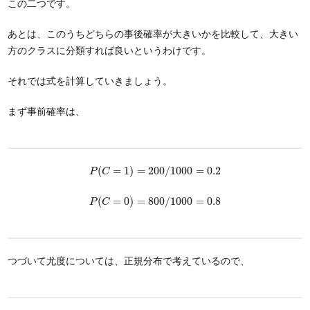
この二つです。
あとは、このうちどちらの事後確率が大きいかを比較して、大きい
方のクラスに分類すれば良いというわけです。
それでは式を計算していきましょう。
まず事前確率は、
P
(
C
=
1
)
=
200
/
1000
=
0.2
(
=
1
)
=
200
/
1000
=
0.2
P
C
P
(
C
=
0
)
=
800
/
1000
=
0.8
(
=
0
)
=
800
/
1000
=
0.8
P
C
つづいて尤度については、正規分布で考えているので、