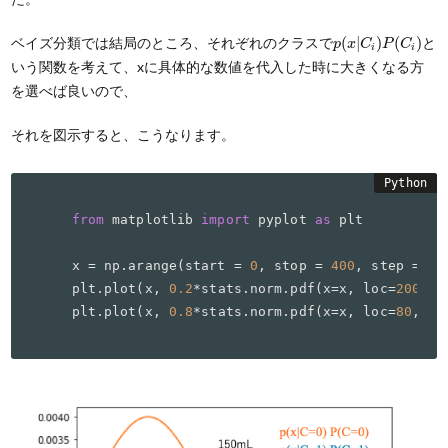
p
(
x
|
C
i
)
P
(
C
i
)
ベイズ分類では結局のところ、それぞれのクラスで
(
|
)
(
)
と
p
x
C
P
C
i
i
いう関数を考えて、xに具体的な数値を代入した時に大きくなる方
を選べば良いので、
それを図示すると、こうなります。
from
 matplotlib 
import
 pyplot 
as
 plt

x = np.arange(start = 
0
, stop = 
400
, step = 
1
)

plt.plot(x, 
0.2
*stats.norm.pdf(x=x, loc=
200
, s
plt.plot(x, 
0.8
*stats.norm.pdf(x=x, loc=
80
, sc