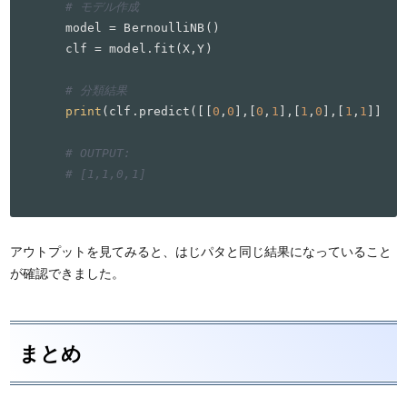
# モデル作成
model = BernoulliNB()

clf = model.fit(X,Y)

# 分類結果
print
(clf.predict([[
0
,
0
],[
0
,
1
],[
1
,
0
],[
1
,
1
]]))

# OUTPUT:
# [1,1,0,1]
アウトプットを見てみると、はじパタと同じ結果になっていること
が確認できました。
まとめ