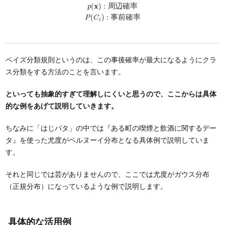
p
(
x
)
:
周
辺
確
率
x
(
)
:
周
辺
確
率
p
P
(
C
i
)
:
事
前
確
率
(
)
:
事
前
確
率
P
C
i
ベイズ分類規則というのは、この事後確率が最大になるようにクラ
ス分類をする方法のことを言います。
といっても抽象的すぎて理解しにくいと思うので、ここからは具体
的な例をあげて説明していきます。
ちなみに「はじパタ」の中では『ある町の喫煙と飲酒に関するデー
タ』を使った尤度がベルヌーイ分布となる具体例で説明していま
す。
それと同じでは芸がありませんので、ここでは尤度がガウス分布
（正規分布）になっているような例で説明します。
具体的な活用例