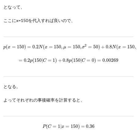
となって、
ここにx=150を代入すれば良いので、
p
(
x
=
150
)
=
0.2
N
(
x
=
150
,
μ
=
150
,
σ
2
=
50
)
+
0.8
N
(
x
=
150
,
μ
=
80
,
σ
2
=
40
2
(
=
150
)
=
0.2
(
=
150
,
=
150
,
=
50
)
+
0.8
(
=
150
,
p
x
N
x
μ
σ
N
x
=
0.2
p
(
150
|
C
=
1
)
+
0.8
p
(
150
|
C
=
0
)
=
0.00269
=
0.2
(
150
|
=
1
)
+
0.8
(
150
|
=
0
)
=
0.00269
p
C
p
C
となる。
よってそれぞれの事後確率を計算すると、
P
(
C
=
1
|
x
=
150
)
=
0.36
(
=
1
|
=
150
)
=
0.36
P
C
x