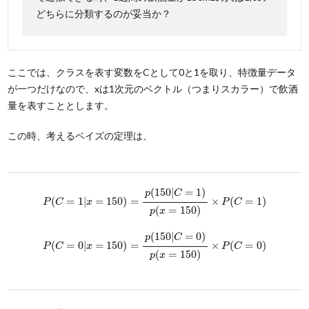
どちらに分類するのが妥当か？
ここでは、クラスを表す変数をCとして0と1を取り、特徴量データ
が一つだけなので、xは1次元のベクトル（つまりスカラー）で飲酒
量を表すこととします。
この時、考えるベイズの定理は、
P
(
C
=
1
|
x
=
150
)
=
p
(
150
|
C
=
1
)
p
(
x
=
150
)
×
P
(
C
=
1
)
(
150
|
=
1
)
p
C
(
=
1
|
=
150
)
=
×
(
=
1
)
P
C
x
P
C
(
=
150
)
p
x
P
(
C
=
0
|
x
=
150
)
=
p
(
150
|
C
=
0
)
p
(
x
=
150
)
×
P
(
C
=
0
)
(
150
|
=
0
)
p
C
(
=
0
|
=
150
)
=
×
(
=
0
)
P
C
x
P
C
(
=
150
)
p
x