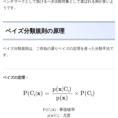
ベンチマークとして負けるべき比較対象として選ばれる例が多いよ
うです。
ベイズ分類規則の原理
ベイズ分類規則は、ご存知の通りベイズの定理を使った分類手法で
す。
ベイズの定理：
P
(
C
i
|
x
)
=
p
(
x
|
C
i
)
p
(
x
)
×
P
(
C
i
)
x
p
(
|
C
)
i
x
P
(
C
|
)
=
×
P
(
C
)
i
i
x
p
(
)
P
(
C
i
|
x
)
:
事
後
確
率
x
P
(
C
|
)
:
事
後
確
率
i
p
(
x
|
C
i
)
:
尤
度
x
(
|
C
)
:
尤
度
p
i