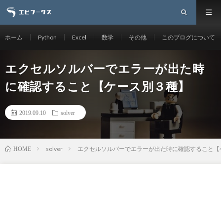
ホーム
Python
Excel
数学
その他
このブログについて
エクセルソルバーでエラーが出た時
に確認すること【ケース別３種】
2019.09.10
solver
solver
エクセルソルバーでエラーが出た時に確認すること【
HOME