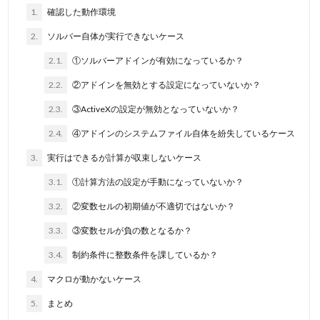
1.
確認した動作環境
2.
ソルバー自体が実行できないケース
2.1.
①ソルバーアドインが有効になっているか？
2.2.
②アドインを無効とする設定になっていないか？
2.3.
③ActiveXの設定が無効となっていないか？
2.4.
④アドインのシステムファイル自体を紛失しているケース
3.
実行はできるが計算が収束しないケース
3.1.
①計算方法の設定が手動になっていないか？
3.2.
②変数セルの初期値が不適切ではないか？
3.3.
③変数セルが負の数となるか？
3.4.
制約条件に整数条件を課しているか？
4.
マクロが動かないケース
5.
まとめ