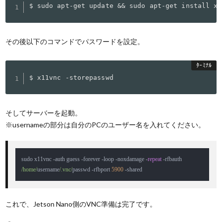
$ sudo apt-get update && sudo apt-get install x1
その後以下のコマンドでパスワードを設定。
$ x11vnc -storepasswd
そしてサーバーを起動。
※usernameの部分は自分のPCのユーザー名を入れてください。
sudo x11vnc 
-
auth guess 
-
forever 
-
loop 
-
noxdamage 
-
repeat
-
rfbauth 
/home/
username
/.vnc/
passwd 
-
rfbport 
5900
-
shared
これで、Jetson Nano側のVNC準備は完了です。