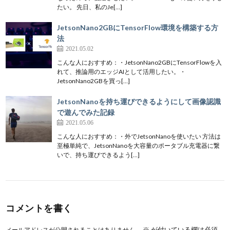
たい。 先日、私のJe[…]
JetsonNano2GBにTensorFlow環境を構築する方
法
2021.05.02
こんな人におすすめ：・JetsonNano2GBにTensorFlowを入
れて、推論用のエッジAIとして活用したい。・
JetsonNano2GBを買っ[…]
JetsonNanoを持ち運びできるようにして画像認識
で遊んでみた記録
2021.05.06
こんな人におすすめ：・外でJetsonNanoを使いたい 方法は
至極単純で、JetsonNanoを大容量のポータブル充電器に繋
いで、持ち運びできるよう[…]
コメントを書く
※
が付いている欄は必須
メールアドレスが公開されることはありません。