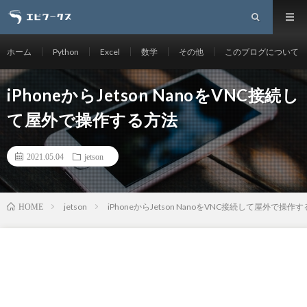
ホーム
Python
Excel
数学
その他
このブログについて
iPhoneからJetson NanoをVNC接続し
て屋外で操作する方法
2021.05.04
jetson
jetson
iPhoneからJetson NanoをVNC接続して屋外で操作
HOME