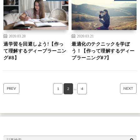
2020.03.28
2020.03.21
過学習を回避しよう!【作っ
最適化のテクニックを学ぼ
て理解するディープラーニン
う！【作って理解するディー
グ#8】
プラーニング#7】
PREV
NEXT
1
2
…
4