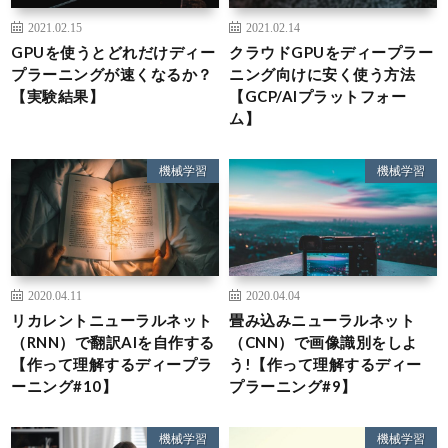
2021.02.15
2021.02.14
GPUを使うとどれだけディー
クラウドGPUをディープラー
プラーニングが速くなるか？
ニング向けに安く使う方法
【実験結果】
【GCP/AIプラットフォー
ム】
機械学習
機械学習
2020.04.11
2020.04.04
リカレントニューラルネット
畳み込みニューラルネット
（RNN）で翻訳AIを自作する
（CNN）で画像識別をしよ
【作って理解するディープラ
う!【作って理解するディー
ーニング#10】
プラーニング#9】
機械学習
機械学習