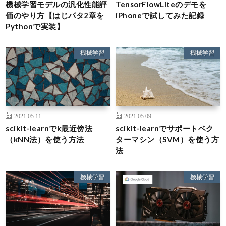
機械学習モデルの汎化性能評
TensorFlowLiteのデモを
価のやり方【はじパタ2章を
iPhoneで試してみた記録
Pythonで実装】
機械学習
機械学習
2021.05.11
2021.05.09
scikit-learnでk最近傍法
scikit-learnでサポートベク
（kNN法）を使う方法
ターマシン（SVM）を使う方
法
機械学習
機械学習